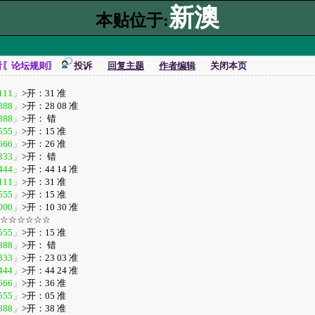
新澳
本贴位于:
看〖论坛规则〗
投诉
回复主题
作者编辑
关闭本页
111」
>开：31 准
888」
>开：28 08 准
888」
>开： 错
555」
>开：15 准
666」
>开：26 准
333」
>开： 错
444」
>开：44 14 准
111」
>开：31 准
555」
>开：15 准
000」
>开：10 30 准
☆☆☆☆☆☆☆
555」
>开：15 准
888」
>开： 错
333」
>开：23 03 准
444」
>开：44 24 准
666」
>开：36 准
555」
>开：05 准
888」
>开：38 准