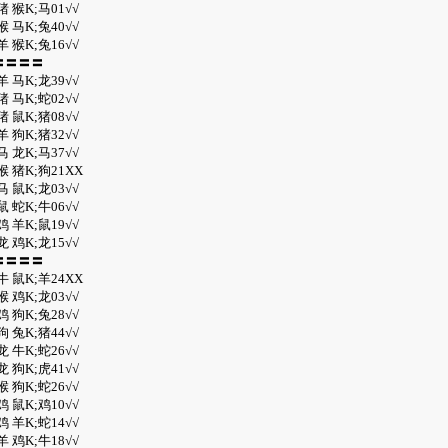
 猴K;马01√√
 马K;兔40√√
 猴K;兔16√√
〓〓〓〓
 马K;龙39√√
 马K;蛇02√√
 鼠K;猪08√√
 狗K;猪32√√
 龙K;马37√√
 猪K;狗21XX
 鼠K;龙03√√
 蛇K;牛06√√
 羊K;鼠19√√
 鸡K;龙15√√
〓〓〓〓
 鼠K;羊24XX
 鸡K;龙03√√
 狗K;兔28√√
 兔K;猪44√√
 牛K;蛇26√√
 狗K;虎41√√
 狗K;蛇26√√
 鼠K;鸡10√√
 羊K;蛇14√√
 鸡K;牛18√√