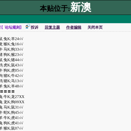
新澳
本贴位于:
看〖论坛规则〗
投诉
回复主题
作者编辑
关闭本页
 兔K;羊24√√
 猴K;兔16√√
 马K;狗33√√
 狗K;猴23√√
 兔K;猪44√√
 虎K;鼠43√√
 狗K;虎05√√
 猪K;牛42√√
 猪K;马13√√
 兔K;羊48√√
〓〓〓〓〓
 牛K;龙27XX
 龙K;狗09XX
 马K;鼠31√√
 蛇K;狗45√√
 牛K;虎41√√
 狗K;虎41√√
 猴K;鼠07√√