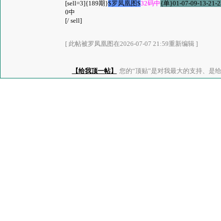
[sell=3]{189期}
$罗凤凰图$
32码中
{单}01-07-09-13-21-2
0中
[/ sell]
[ 此帖被罗凤凰图在2026-07-07 21:59重新编辑 ]
【给我顶一帖】
您的“顶贴”是对我最大的支持、是给了我