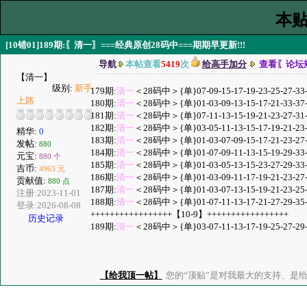
本贴
[10错01]189期:〖清一〗===经典原创28码中===期期早更新!!!
导航
本帖查看
5419
次
给高手加分
查看〖论坛
【清一】
级别:
新手
179期:
清一
＜28码中＞{单}07-09-15-17-19-23-25-27-33-3
上路
180期:
清一
＜28码中＞{单}01-03-09-13-15-17-21-33-37-3
181期:
清一
＜28码中＞{单}07-11-13-15-19-21-23-27-31-3
182期:
清一
＜28码中＞{单}03-05-11-13-15-17-19-21-23-2
精华:
0
183期:
清一
＜28码中＞{单}01-03-07-09-15-17-21-23-27-2
发帖:
880
184期:
清一
＜28码中＞{单}01-07-09-11-13-15-19-29-33-3
元宝:
880 个
185期:
清一
＜28码中＞{单}01-03-05-13-15-23-27-29-33-3
吉币:
4963 元
186期:
清一
＜28码中＞{单}01-03-09-11-17-19-21-23-27-3
贡献值:
880 点
187期:
清一
＜28码中＞{单}01-03-07-13-15-19-21-23-25-2
注册:2023-11-01
188期:
清一
＜28码中＞{单}01-07-11-13-17-21-27-29-35-3
登录:2026-08-08
+++++++++++++++++【10-9】+++++++++++++++++
历史记录
189期:
清一
＜28码中＞{单}03-07-11-13-17-19-25-27-29-3
【给我顶一帖】
您的“顶贴”是对我最大的支持、是给了我