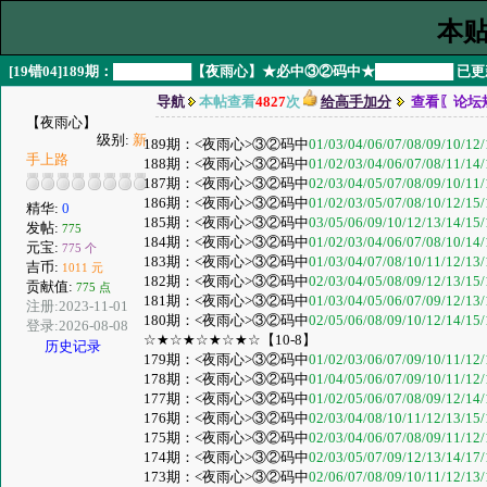
本贴
[19错04]189期：████████【夜雨心】★必中③②码中★████████ 已
导航
本帖查看
4827
次
给高手加分
查看〖论坛
【夜雨心】
级别:
新
189期：<夜雨心>③②码中
01/03/04/06/07/08/09/10/12/
手上路
188期：<夜雨心>③②码中
01/02/03/04/06/07/08/11/14/
187期：<夜雨心>③②码中
02/03/04/05/07/08/09/10/11/
186期：<夜雨心>③②码中
01/02/03/05/07/08/10/12/15/
精华:
0
185期：<夜雨心>③②码中
03/05/06/09/10/12/13/14/15/
发帖:
775
184期：<夜雨心>③②码中
01/02/03/04/06/07/08/10/14/
元宝:
775 个
183期：<夜雨心>③②码中
01/03/04/07/08/10/11/12/13/
吉币:
1011 元
182期：<夜雨心>③②码中
02/03/04/05/08/09/12/13/15/
贡献值:
775 点
181期：<夜雨心>③②码中
01/03/04/05/06/07/09/12/13/
注册:2023-11-01
180期：<夜雨心>③②码中
02/05/06/08/09/10/12/14/15/
登录:2026-08-08
☆★☆★☆★☆★☆【10-8】
历史记录
179期：<夜雨心>③②码中
01/02/03/06/07/09/10/11/12/
178期：<夜雨心>③②码中
01/04/05/06/07/09/10/11/12/
177期：<夜雨心>③②码中
01/02/05/06/07/08/09/12/14/
176期：<夜雨心>③②码中
02/03/04/08/10/11/12/13/15/
175期：<夜雨心>③②码中
02/03/04/06/07/08/09/11/12/
174期：<夜雨心>③②码中
02/03/05/07/09/12/13/14/17/
173期：<夜雨心>③②码中
02/06/07/08/09/10/11/12/13/