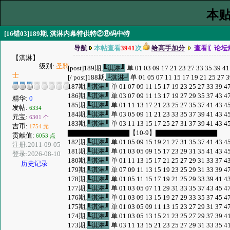
本贴
[16错03]189期, 淇淋内幕特供特②⑧码中特
导航
本帖查看
3941
次
给高手加分
查看〖论坛
【淇淋】
级别:
圣骑
[post]189期,
╙淇淋╜
单 01 03 09 17 21 23 27 33 35 39 
士
[/ post]188期,
╙淇淋╜
单 01 05 07 11 15 17 19 21 25 2
187期,
╙淇淋╜
单 01 07 09 11 15 17 19 23 25 27 33 3
186期,
╙淇淋╜
单 03 07 09 11 13 17 19 27 29 35 37 4
精华:
0
185期,
╙淇淋╜
单 01 11 13 17 21 23 25 27 35 37 41 4
发帖:
6334
184期,
╙淇淋╜
单 03 05 09 11 21 23 33 35 37 39 41 4
元宝:
6301 个
183期,
╙淇淋╜
单 03 11 13 15 17 25 27 31 37 39 41 4
吉币:
1754 元
▇▇▇▇▇▇▇▇▇▇▇▇【10-9】▇▇▇▇▇▇▇▇▇▇▇▇
贡献值:
6053 点
182期,
╙淇淋╜
单 01 05 09 15 19 21 27 31 35 37 41 4
注册:2011-09-05
181期,
╙淇淋╜
单 01 03 05 09 15 17 23 29 31 35 41 4
登录:2026-08-10
180期,
╙淇淋╜
单 01 11 13 15 17 21 25 27 29 31 33 3
历史记录
179期,
╙淇淋╜
单 07 09 11 13 15 19 23 25 29 31 33 3
178期,
╙淇淋╜
单 01 05 11 15 17 19 21 25 29 33 39 4
177期,
╙淇淋╜
单 01 03 05 07 11 29 31 33 35 37 43 4
176期,
╙淇淋╜
单 01 03 09 13 15 19 27 29 33 35 37 4
175期,
╙淇淋╜
单 01 03 05 09 11 13 15 23 27 29 31 3
174期,
╙淇淋╜
单 01 03 05 13 15 21 23 25 27 29 37 3
173期,
╙淇淋╜
单 03 11 13 15 21 23 25 27 29 31 33 3