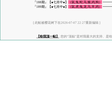
『188期』【●七肖中●】
（鼠,兔,蛇,马,猴,鸡,狗）
━━━
『189期』【●七肖中●】
（鼠,虎,兔,龙,马,羊,鸡）
━━━
[ 此帖被樱花树下在2026-07-07 22:27重新编辑 ]
【给我顶一帖】
您的“顶贴”是对我最大的支持、是给了我