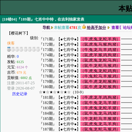
本贴
[18错04]『189期』七肖中中特，在吉利独家发表
导航
本帖查看
4781
次
给高手加分
查看〖论坛
【樱花树下】
级别:
『171期』【●七肖中●】
（牛,虎,兔,龙,蛇,羊,狗）
━━━
侠客
『172期』【●七肖中●】
（鼠,虎,兔,马,猴,狗,猪）
━━━
『173期』【●七肖中●】
（牛,兔,龙,马,羊,鸡,猪）
━━━
『174期』【●七肖中●】
（鼠,虎,羊,猴,鸡,狗,猪）
━━━
精华:
0
『175期』【●七肖中●】
（鼠,虎,兔,龙,蛇,马,狗）
━━━
发帖:
6125
『176期』【●七肖中●】
（鼠,牛,龙,蛇,马,猴,鸡）
━━━
元宝:
6124 个
『177期』【●七肖中●】
（牛,虎,兔,龙,蛇,鸡,狗）
━━━
吉币:
679 元
『178期』【●七肖中●】
（牛,兔,蛇,马,羊,猴,鸡）
━━━
贡献值:
6002 点
『179期』【●七肖中●】
（鼠,牛,虎,龙,蛇,猴,狗）
━━━
注册:2011-07-25
『180期』【●七肖中●】
（鼠,牛,虎,龙,蛇,猴,狗）
━━━
登录:2026-08-07
☆★☆★☆★☆★☆（10-9）
历史记录
『181期』【●七肖中●】
（牛,虎,龙,羊,鸡,狗,猪）
━━━
『182期』【●七肖中●】
（鼠,牛,兔,龙,马,羊,猪）
━━━
『183期』【●七肖中●】
（牛,虎,兔,龙,蛇,羊,猪）
━━━
『184期』【●七肖中●】
（鼠,牛,兔,龙,马,鸡,猪）
━━━
『185期』【●七肖中●】
（牛,龙,蛇,马,羊,猴,猪）
━━━
『186期』【●七肖中●】
（鼠,虎,兔,龙,马,羊,狗）
━━━
『187期』【●七肖中●】
（鼠,兔,龙,蛇,马,猴,鸡）
━━━