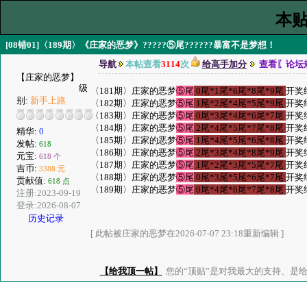
本贴
[08错01]〈189期〉《庄家的恶梦》?????⑤尾??????暴富不是梦想！
导航
本帖查看
3114
次
给高手加分
查看〖论坛
【庄家的恶梦】
级
〈181期〉庄家的恶梦
⑤尾
0尾*1尾*6尾*8尾*9尾
开奖结
别:
新手上路
〈182期〉庄家的恶梦
⑤尾
1尾*2尾*4尾*5尾*9尾
开奖结
〈183期〉庄家的恶梦
⑤尾
0尾*3尾*4尾*6尾*7尾
开奖结
〈184期〉庄家的恶梦
⑤尾
2尾*4尾*5尾*7尾*8尾
开奖结
精华:
0
〈185期〉庄家的恶梦
⑤尾
1尾*4尾*5尾*6尾*8尾
开奖结
发帖:
618
〈186期〉庄家的恶梦
⑤尾
2尾*3尾*4尾*8尾*9尾
开奖结
元宝:
618 个
〈187期〉庄家的恶梦
⑤尾
1尾*2尾*3尾*5尾*7尾
开奖结
吉币:
3388 元
〈188期〉庄家的恶梦
⑤尾
0尾*3尾*5尾*6尾*7尾
开奖结
贡献值:
618 点
〈189期〉庄家的恶梦
⑤尾
0尾*4尾*6尾*7尾*8尾
开奖结
注册:2023-09-19
登录:2026-08-07
历史记录
[ 此帖被庄家的恶梦在2026-07-07 23:18重新编辑 ]
【给我顶一帖】
您的“顶贴”是对我最大的支持、是给了我