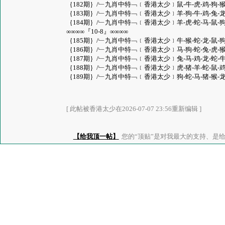
｛182期｝/﹂九肖中特﹁﹝香港太少﹞鼠-牛-虎-鸡-狗-猴-
｛183期｝/﹂九肖中特﹁﹝香港太少﹞羊-狗-牛-鸡-兔-龙-
｛184期｝/﹂九肖中特﹁﹝香港太少﹞羊-虎-蛇-马-鼠-狗-
∞∞∞∞『10-8』∞∞∞∞
｛185期｝/﹂九肖中特﹁﹝香港太少﹞牛-猴-蛇-龙-鼠-狗-
｛186期｝/﹂九肖中特﹁﹝香港太少﹞马-狗-蛇-兔-虎-猴-
｛187期｝/﹂九肖中特﹁﹝香港太少﹞兔-马-鸡-龙-蛇-牛-
｛188期｝/﹂九肖中特﹁﹝香港太少﹞虎-猪-羊-蛇-鼠-鸡
｛189期｝/﹂九肖中特﹁﹝香港太少﹞狗-蛇-马-猪-猴-龙-
[ 此帖被香港太少在2026-07-07 23:56重新编辑 ]
【给我顶一帖】
您的“顶贴”是对我最大的支持、是给了我