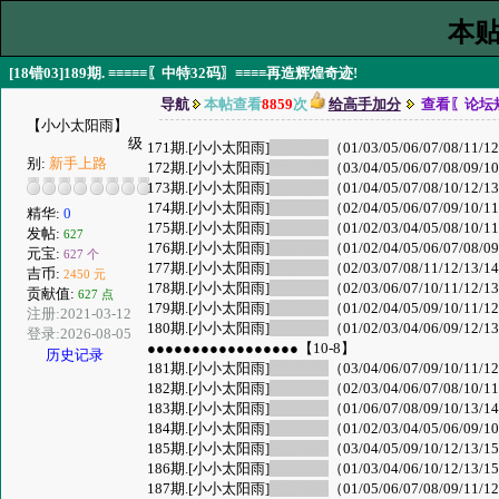
本贴
[18错03]189期. ≡≡≡≡≡〖中特32码〗≡≡≡≡再造辉煌奇迹!
导航
本帖查看
8859
次
给高手加分
查看〖论坛
【小小太阳雨】
级
171期.[小小太阳雨]
中特32码
（01/03/05/06/07/08/11/12
别:
新手上路
172期.[小小太阳雨]
中特32码
（03/04/05/06/07/08/09/10
173期.[小小太阳雨]
中特32码
（01/04/05/07/08/10/12/13
174期.[小小太阳雨]
中特32码
（02/04/05/06/07/09/10/11
精华:
0
175期.[小小太阳雨]
中特32码
（01/02/03/04/05/08/10/11
发帖:
627
176期.[小小太阳雨]
中特32码
（01/02/04/05/06/07/08/09
元宝:
627 个
177期.[小小太阳雨]
中特32码
（02/03/07/08/11/12/13/14
吉币:
2450 元
178期.[小小太阳雨]
中特32码
（02/03/06/07/10/11/12/13
贡献值:
627 点
179期.[小小太阳雨]
中特32码
（01/02/04/05/09/10/11/12
注册:2021-03-12
180期.[小小太阳雨]
中特32码
（01/02/03/04/06/09/12/13
登录:2026-08-05
●●●●●●●●●●●●●●●●●【10-8】
历史记录
181期.[小小太阳雨]
中特32码
（03/04/06/07/09/10/11/12
182期.[小小太阳雨]
中特32码
（02/03/04/06/07/08/10/11
183期.[小小太阳雨]
中特32码
（01/06/07/08/09/10/13/14
184期.[小小太阳雨]
中特32码
（01/02/03/04/05/06/09/10
185期.[小小太阳雨]
中特32码
（03/04/05/09/10/12/13/15
186期.[小小太阳雨]
中特32码
（01/03/04/06/10/12/13/15
187期.[小小太阳雨]
中特32码
（01/05/06/07/08/09/11/12