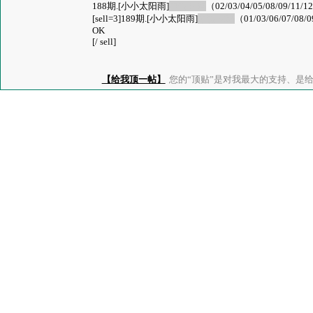
188期.[小小太阳雨]
中特32码
（02/03/04/05/08/09/11/12
[sell=3]189期.[小小太阳雨]
中特32码
（01/03/06/07/08/09
OK
[/ sell]
【给我顶一帖】
您的“顶贴”是对我最大的支持、是给了我