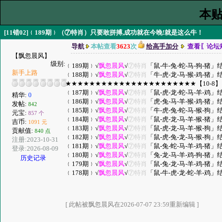
本贴
[11错02]﹛189期﹜（⑦特肖）只要敢拼搏,成功就在今晚!就是这么牛！
导航
本帖查看
3623
次
给高手加分
查看〖论坛
【飘忽晨风】
级别:
﹛189期﹜√
飘忽晨风
√
⑦特肖
「鼠-牛-兔-蛇-马-狗-猪」
新手上路
﹛188期﹜√
飘忽晨风
√
⑦特肖
「牛-虎-龙-马-猴-鸡-猪」
★★★★★★★★★★★★★★★★★★★★★★【10-8】
﹛187期﹜√
飘忽晨风
√
⑦特肖
「鼠-虎-龙-蛇-马-羊-鸡」
精华:
0
﹛186期﹜√
飘忽晨风
√
⑦特肖
「虎-兔-马-羊-猴-鸡-猪」
发帖:
842
﹛185期﹜√
飘忽晨风
√
⑦特肖
「牛-虎-兔-蛇-马-猴-狗」
元宝:
857 个
﹛184期﹜√
飘忽晨风
√
⑦特肖
「鼠-虎-龙-马-羊-猴-猪」
吉币:
1091 元
﹛183期﹜√
飘忽晨风
√
⑦特肖
「鼠-虎-龙-马-羊-猴-狗」
贡献值:
840 点
﹛182期﹜√
飘忽晨风
√
⑦特肖
「鼠-虎-兔-龙-马-猴-狗」
注册:2023-10-31
﹛181期﹜√
飘忽晨风
√
⑦特肖
「鼠-兔-蛇-马-羊-鸡-猪」
登录:2026-08-09
﹛180期﹜√
飘忽晨风
√
⑦特肖
「兔-龙-马-羊-鸡-狗-猪」
历史记录
﹛179期﹜√
飘忽晨风
√
⑦特肖
「鼠-兔-龙-马-羊-鸡-猪」
﹛178期﹜√
飘忽晨风
√
⑦特肖
「鼠-牛-虎-龙-蛇-羊-鸡」
[ 此帖被飘忽晨风在2026-07-07 23:59重新编辑 ]