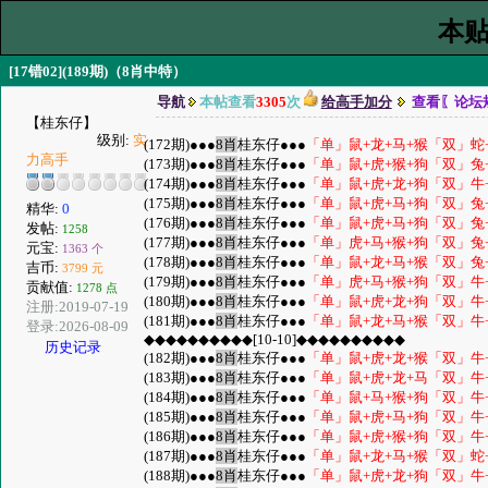
本贴
[17错02](189期)（8肖中特）
导航
本帖查看
3305
次
给高手加分
查看〖论坛
【桂东仔】
级别:
实
(172期)●●●
8肖
桂东仔●●●
「单」鼠+龙+马+猴「双」蛇
力高手
(173期)●●●
8肖
桂东仔●●●
「单」鼠+虎+猴+狗「双」兔
(174期)●●●
8肖
桂东仔●●●
「单」鼠+虎+龙+狗「双」牛
(175期)●●●
8肖
桂东仔●●●
「单」鼠+虎+马+狗「双」兔
精华:
0
(176期)●●●
8肖
桂东仔●●●
「单」鼠+虎+马+狗「双」兔
发帖:
1258
(177期)●●●
8肖
桂东仔●●●
「单」虎+马+猴+狗「双」兔
元宝:
1363 个
(178期)●●●
8肖
桂东仔●●●
「单」鼠+龙+马+猴「双」兔
吉币:
3799 元
(179期)●●●
8肖
桂东仔●●●
「单」虎+马+猴+狗「双」牛
贡献值:
1278 点
(180期)●●●
8肖
桂东仔●●●
「单」鼠+虎+龙+狗「双」牛
注册:2019-07-19
(181期)●●●
8肖
桂东仔●●●
「单」鼠+龙+马+猴「双」牛
登录:2026-08-09
◆◆◆◆◆◆◆◆◆◆[10-10]◆◆◆◆◆◆◆◆◆◆
历史记录
(182期)●●●
8肖
桂东仔●●●
「单」鼠+虎+龙+猴「双」牛
(183期)●●●
8肖
桂东仔●●●
「单」鼠+虎+龙+马「双」牛
(184期)●●●
8肖
桂东仔●●●
「单」鼠+马+猴+狗「双」牛
(185期)●●●
8肖
桂东仔●●●
「单」鼠+虎+马+狗「双」牛
(186期)●●●
8肖
桂东仔●●●
「单」鼠+虎+猴+狗「双」牛
(187期)●●●
8肖
桂东仔●●●
「单」鼠+龙+马+猴「双」蛇
(188期)●●●
8肖
桂东仔●●●
「单」鼠+虎+龙+狗「双」牛