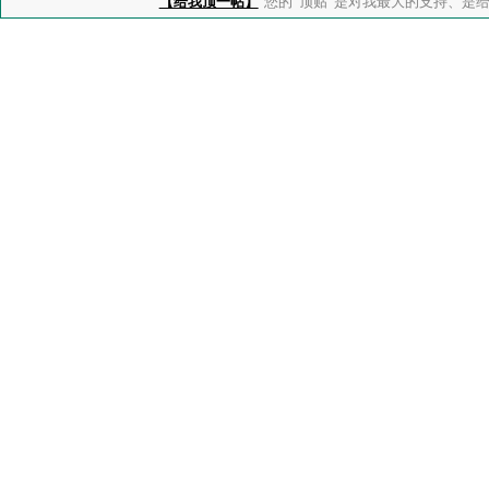
【给我顶一帖】
您的“顶贴”是对我最大的支持、是给了我