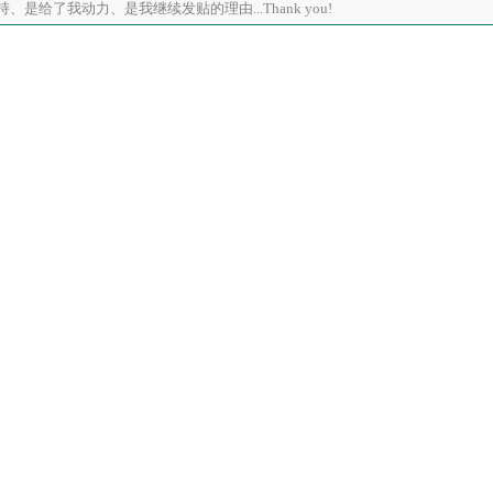
是给了我动力、是我继续发贴的理由...Thank you!