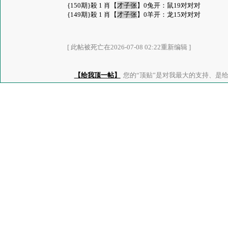
{150期}殺 1 肖【
才子张
】0兔开：鼠19对对对
{149期}殺 1 肖【
才子张
】0羊开：龙15对对对
[ 此帖被死亡在2026-07-08 02:22重新编辑 ]
【给我顶一帖】
您的“顶贴”是对我最大的支持、是给了我