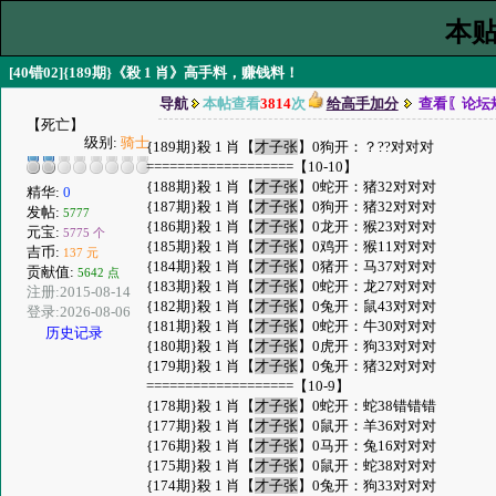
本贴
[40错02]{189期}《殺 1 肖》高手料，赚钱料！
导航
本帖查看
3814
次
给高手加分
查看〖论坛
【死亡】
级别:
骑士
{189期}殺 1 肖【
才子张
】0狗开：？??对对对
===================【10-10】
{188期}殺 1 肖【
才子张
】0蛇开：猪32对对对
精华:
0
{187期}殺 1 肖【
才子张
】0狗开：猪32对对对
发帖:
5777
{186期}殺 1 肖【
才子张
】0龙开：猴23对对对
元宝:
5775 个
{185期}殺 1 肖【
才子张
】0鸡开：猴11对对对
吉币:
137 元
{184期}殺 1 肖【
才子张
】0猪开：马37对对对
贡献值:
5642 点
{183期}殺 1 肖【
才子张
】0蛇开：龙27对对对
注册:2015-08-14
{182期}殺 1 肖【
才子张
】0兔开：鼠43对对对
登录:2026-08-06
{181期}殺 1 肖【
才子张
】0蛇开：牛30对对对
历史记录
{180期}殺 1 肖【
才子张
】0虎开：狗33对对对
{179期}殺 1 肖【
才子张
】0兔开：猪32对对对
===================【10-9】
{178期}殺 1 肖【
才子张
】0蛇开：蛇38错错错
{177期}殺 1 肖【
才子张
】0鼠开：羊36对对对
{176期}殺 1 肖【
才子张
】0马开：兔16对对对
{175期}殺 1 肖【
才子张
】0鼠开：蛇38对对对
{174期}殺 1 肖【
才子张
】0兔开：狗33对对对