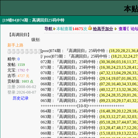
本贴
[19错04]074期：高调回归25码中特
导航
本帖查看
14675
次
给高手加分
查看〖论
【高调回归】
级别:
新手上路
[post]074期：『高调回归』25码中特：
(18,20,28,21,36,
[/ post]073期：『高调回归』25码中特：
(18,21,32,24,27
精华:
0
072期：『高调回归』25码中特：
(30,36,06,03,16,11,37,
发帖:
1559
071期：『高调回归』25码中特：
(16,30,24,23,15,28,41,
元宝:
1792 个
070期：『高调回归』25码中特：
(47,32,13,04,29,26,33,
吉币:
4727 元
069期：『高调回归』25码中特：
(29,14,19,07,01,06,35,
贡献值:
1603 点
068期：『高调回归』25码中特：
(07,20,16,40,34,33,06,
注册:2008-06-02
067期：『高调回归』25码中特：
(40,12,27,13,32,36,20,
登录:2026-08-07
066期：『高调回归』25码中特：
(36,24,28,35,20,01,26,
历史记录
065期：『高调回归』25码中特：
(09,23,10,29,17,41,32,
+++++++++++++++++[10-9]+++++++++++++++++
064期：『高调回归』25码中特：
(16,48,39,20,12,29,18,
063期：『高调回归』25码中特：
(16,33,12,27,41,32,03,
062期：『高调回归』25码中特：
(05,18,28,37,44,07,30,
061期：『高调回归』25码中特：
(13,28,47,48,17,12,20,
060期：『高调回归』25码中特：
(15,18,03,19,13,22,32,