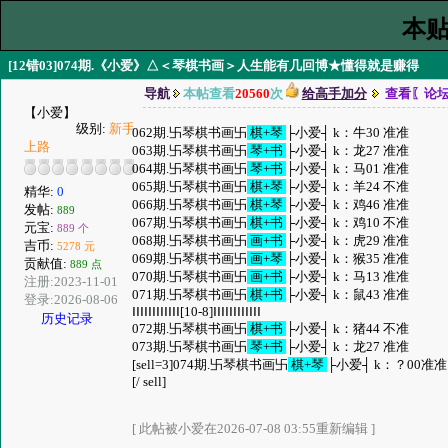
本贴
[12错03]074期.《小爱》△＜琴棋书画＞人生能有几回博★懂得就是赚得
导航
本帖查看
20560
次
给高手加分
查看〖论
【小爱】
级别:
新手
062期.卐琴棋书画卐
棋+琴
├小爱┤ k：牛30 准准
上路
063期.卐琴棋书画卐
琴+书
├小爱┤ k：龙27 准准
064期.卐琴棋书画卐
琴+书
├小爱┤ k：马01 准准
065期.卐琴棋书画卐
棋+琴
├小爱┤ k：羊24 不准
精华:
0
066期.卐琴棋书画卐
棋+琴
├小爱┤ k：鸡46 准准
发帖:
889
067期.卐琴棋书画卐
棋+书
├小爱┤ k：鸡10 不准
元宝:
889 个
068期.卐琴棋书画卐
画+书
├小爱┤ k：虎29 准准
吉币:
5278 元
069期.卐琴棋书画卐
画+琴
├小爱┤ k：猴35 准准
贡献值:
889 点
070期.卐琴棋书画卐
画+书
├小爱┤ k：马13 准准
注册:2023-11-01
071期.卐琴棋书画卐
棋+书
├小爱┤ k：鼠43 准准
登录:2026-08-06
ⅠⅠⅠⅠⅠⅠⅠⅠⅠⅠⅠⅠ[10-8]ⅠⅠⅠⅠⅠⅠⅠⅠⅠⅠⅠⅠ
历史记录
072期.卐琴棋书画卐
棋+书
├小爱┤ k：猪44 不准
073期.卐琴棋书画卐
琴+书
├小爱┤ k：龙27 准准
[sell=3]074期.卐琴棋书画卐
棋+琴
├小爱┤ k：？00准准
[/ sell]
[ 此帖被小爱在2026-07-08 03:55重新编辑 ]