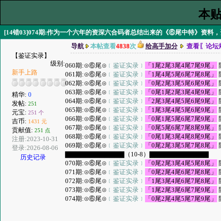
本贴
[14错03]074期:作为一个六年的资深六合码者总结出来的《⑥尾中特》资
导航
本帖查看
4838
次
给高手加分
查看〖论坛
【鉴证实录】
级别:
060期:⊙⑥尾⊙
﹝鉴证实录﹞
「1尾2尾3尾4尾7尾9尾」
新手上路
061期:⊙⑥尾⊙
﹝鉴证实录﹞
「1尾4尾5尾6尾7尾8尾」
062期:⊙⑥尾⊙
﹝鉴证实录﹞
「0尾2尾3尾5尾6尾9尾」
063期:⊙⑥尾⊙
﹝鉴证实录﹞
「0尾1尾2尾3尾4尾9尾」
精华:
0
064期:⊙⑥尾⊙
﹝鉴证实录﹞
「2尾3尾4尾5尾6尾9尾」
发帖:
251
065期:⊙⑥尾⊙
﹝鉴证实录﹞
「1尾3尾4尾5尾6尾9尾」
元宝:
251 个
066期:⊙⑥尾⊙
﹝鉴证实录﹞
「0尾1尾5尾6尾7尾9尾」
吉币:
1431 元
067期:⊙⑥尾⊙
﹝鉴证实录﹞
「0尾5尾6尾7尾8尾9尾」
贡献值:
251 点
068期:⊙⑥尾⊙
﹝鉴证实录﹞
「0尾1尾3尾4尾8尾9尾」
注册:2023-10-31
069期:⊙⑥尾⊙
﹝鉴证实录﹞
「0尾2尾3尾5尾7尾8尾」
登录:2026-08-06
▇▇▇▇▇▇▇▇▇▇▇▇（10-8）▇▇▇▇▇▇▇▇▇▇▇▇
历史记录
070期:⊙⑥尾⊙
﹝鉴证实录﹞
「0尾2尾3尾4尾5尾8尾」
071期:⊙⑥尾⊙
﹝鉴证实录﹞
「0尾2尾4尾6尾7尾8尾」
072期:⊙⑥尾⊙
﹝鉴证实录﹞
「1尾3尾4尾6尾7尾8尾」
073期:⊙⑥尾⊙
﹝鉴证实录﹞
「1尾2尾3尾6尾7尾9尾」
074期:⊙⑥尾⊙
﹝鉴证实录﹞
「0尾2尾4尾5尾7尾9尾」