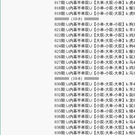
017期:∪内幕半单双∪【大单-大双-小单】k:虎40
018期:∪内幕半单双∪【小单-小双-大单】k:猴10
019期:∪内幕半单双∪【小单-小双-大双】k:虎04
ⅠⅠⅠⅠⅠⅠⅠⅠⅠⅠⅠⅠ（10-9）ⅠⅠⅠⅠⅠⅠⅠⅠⅠⅠⅠⅠ
020期:∪内幕半单双∪【小单-大单-小双】k:狗33
021期:∪内幕半单双∪【小单-小双-大双】k:羊12
022期:∪内幕半单双∪【大双-大单-小双】k:鸡34
023期:∪内幕半单双∪【大单-大双-小单】k:虎29
024期:∪内幕半单双∪【小单-小双-大双】k:狗4
025期:∪内幕半单双∪【小单-大单-大双】k:猴11
026期:∪内幕半单双∪【小单-大双-大单】k:鼠31
027期:∪内幕半单双∪【小单-大双-大单】k:马49
028期:∪内幕半单双∪【小双-小单-大单】k:鸡3
029期:∪内幕半单双∪【小单-小双-大单】k:马13
ⅠⅠⅠⅠⅠⅠⅠⅠⅠⅠⅠⅠ（10-8）ⅠⅠⅠⅠⅠⅠⅠⅠⅠⅠⅠⅠ
030期:∪内幕半单双∪【小单-大双-大单】k:羊48
031期:∪内幕半单双∪【小单-大双-大单】k:羊2
032期:∪内幕半单双∪【小双-大单-小单】k:鼠07
033期:∪内幕半单双∪【小单-大双-大单】k:龙03
034期:∪内幕半单双∪【小双-大单-小单】k:鼠19
035期:∪内幕半单双∪【小单-小双-大双】k:猪44
036期:∪内幕半单双∪【小双-大双-小单】k:鼠4
037期:∪内幕半单双∪【小双-大双-大单】k:马49
038期:∪内幕半单双∪【小双-大单-大双】k:兔40
039期:∪内幕半单双∪【大双-大单-小双】k:蛇02