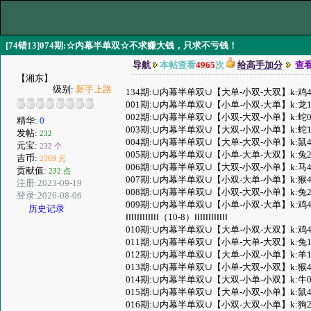
[74错13]074期:☆内幕半单双☆不求赚大钱，只求不亏钱！
导航
本帖查看
4965
次
给高手加分
查
【湘东】
级别:
新手上路
134期:∪内幕半单双∪【大单-小双-大双】k:鸡45
001期:∪内幕半单双∪【小单-小双-大单】k:龙14
002期:∪内幕半单双∪【小双-大双-小单】k:蛇01
精华:
0
003期:∪内幕半单双∪【大双-小双-小单】k:蛇13
发帖:
232
004期:∪内幕半单双∪【大单-大双-小单】k:鼠42
元宝:
232 个
005期:∪内幕半单双∪【小单-大单-大双】k:兔27
吉币:
2369 元
006期:∪内幕半单双∪【大双-小双-小单】k:马48
贡献值:
232 点
007期:∪内幕半单双∪【小双-大单-小单】k:猴4
注册:2023-09-19
008期:∪内幕半单双∪【小双-大双-小单】k:兔2
登录:2026-08-06
009期:∪内幕半单双∪【小单-小双-大单】k:鸡45
历史记录
ⅠⅠⅠⅠⅠⅠⅠⅠⅠⅠⅠⅠ（10-8）ⅠⅠⅠⅠⅠⅠⅠⅠⅠⅠⅠⅠ
010期:∪内幕半单双∪【大单-小双-大双】k:鸡45
011期:∪内幕半单双∪【小单-大单-大双】k:兔15
012期:∪内幕半单双∪【大单-小双-小单】k:羊11
013期:∪内幕半单双∪【小单-大双-小双】k:猴46
014期:∪内幕半单双∪【大双-小单-小双】k:牛05
015期:∪内幕半单双∪【大单-小双-小单】k:鼠4
016期:∪内幕半单双∪【小双-大双-小单】k:狗20