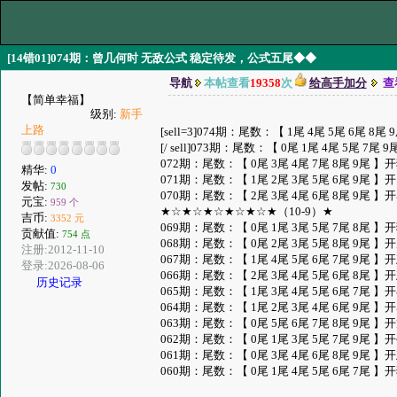
[14错01]074期：曾几何时 无敌公式 稳定待发，公式五尾◆◆
导航
本帖查看
19358
次
给高手加分
查
【简单幸福】
级别:
新手
上路
[sell=3]074期：尾数：【 1尾 4尾 5尾 6尾 8尾 
[/ sell]073期：尾数：【 0尾 1尾 4尾 5尾 7尾 
072期：尾数：【 0尾 3尾 4尾 7尾 8尾 9尾 】
精华:
0
071期：尾数：【 1尾 2尾 3尾 5尾 6尾 9尾 】
发帖:
730
070期：尾数：【 2尾 3尾 4尾 6尾 8尾 9尾 】
元宝:
959 个
★☆★☆★☆★☆★☆★（10-9）★
吉币:
3352 元
069期：尾数：【 0尾 1尾 3尾 5尾 7尾 8尾 】
贡献值:
754 点
068期：尾数：【 0尾 2尾 3尾 5尾 8尾 9尾 】
注册:2012-11-10
067期：尾数：【 1尾 4尾 5尾 6尾 7尾 9尾 】开
登录:2026-08-06
066期：尾数：【 2尾 3尾 4尾 5尾 6尾 8尾 】
历史记录
065期：尾数：【 1尾 3尾 4尾 5尾 6尾 7尾 】
064期：尾数：【 1尾 2尾 3尾 4尾 6尾 9尾 】
063期：尾数：【 0尾 5尾 6尾 7尾 8尾 9尾 】
062期：尾数：【 0尾 1尾 3尾 5尾 7尾 9尾 】
061期：尾数：【 0尾 3尾 4尾 6尾 8尾 9尾 】
060期：尾数：【 0尾 1尾 4尾 5尾 6尾 7尾 】