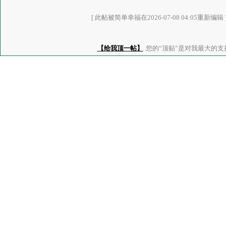
[ 此帖被简单幸福在2026-07-08 04:05重新编辑 
【给我顶一帖】
您的“顶贴”是对我最大的支持、