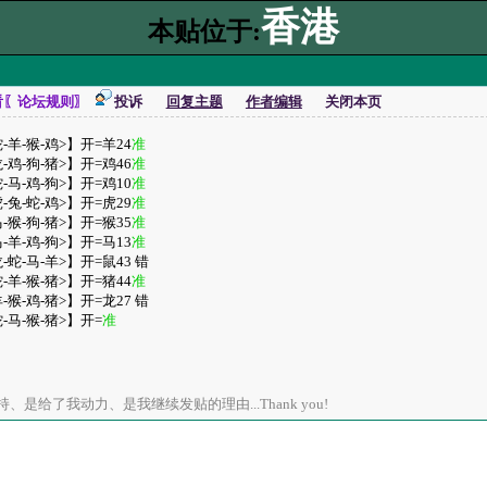
香港
本贴位于:
看〖论坛规则〗
投诉
回复主题
作者编辑
关闭本页
羊-猴-鸡>】开=羊24
准
鸡-狗-猪>】开=鸡46
准
马-鸡-狗>】开=鸡10
准
兔-蛇-鸡>】开=虎29
准
猴-狗-猪>】开=猴35
准
羊-鸡-狗>】开=马13
准
蛇-马-羊>】开=鼠43 错
羊-猴-猪>】开=猪44
准
猴-鸡-猪>】开=龙27 错
马-猴-猪>】开=
准
是给了我动力、是我继续发贴的理由...Thank you!