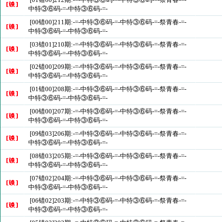
中特③⑥码-=-中特③⑥码-=-
[00错00]211期:-=-中特③⑥码-=-中特③⑥码-=-祭青春-=-
中特③⑥码-=-中特③⑥码-=-
[03错01]210期:-=-中特③⑥码-=-中特③⑥码-=-祭青春-=-
中特③⑥码-=-中特③⑥码-=-
[02错00]209期:-=-中特③⑥码-=-中特③⑥码-=-祭青春-=-
中特③⑥码-=-中特③⑥码-=-
[01错00]208期:-=-中特③⑥码-=-中特③⑥码-=-祭青春-=-
中特③⑥码-=-中特③⑥码-=-
[00错00]207期:-=-中特③⑥码-=-中特③⑥码-=-祭青春-=-
中特③⑥码-=-中特③⑥码-=-
[09错03]206期:-=-中特③⑥码-=-中特③⑥码-=-祭青春-=-
中特③⑥码-=-中特③⑥码-=-
[08错03]205期:-=-中特③⑥码-=-中特③⑥码-=-祭青春-=-
中特③⑥码-=-中特③⑥码-=-
[07错02]204期:-=-中特③⑥码-=-中特③⑥码-=-祭青春-=-
中特③⑥码-=-中特③⑥码-=-
[06错02]203期:-=-中特③⑥码-=-中特③⑥码-=-祭青春-=-
中特③⑥码-=-中特③⑥码-=-