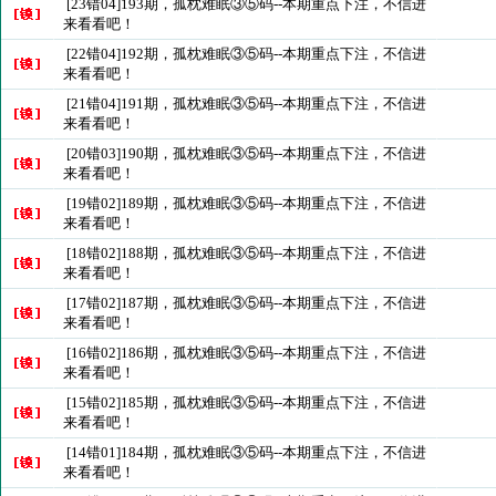
[23错04]193期，孤枕难眠③⑤码--本期重点下注，不信进
来看看吧！
[22错04]192期，孤枕难眠③⑤码--本期重点下注，不信进
来看看吧！
[21错04]191期，孤枕难眠③⑤码--本期重点下注，不信进
来看看吧！
[20错03]190期，孤枕难眠③⑤码--本期重点下注，不信进
来看看吧！
[19错02]189期，孤枕难眠③⑤码--本期重点下注，不信进
来看看吧！
[18错02]188期，孤枕难眠③⑤码--本期重点下注，不信进
来看看吧！
[17错02]187期，孤枕难眠③⑤码--本期重点下注，不信进
来看看吧！
[16错02]186期，孤枕难眠③⑤码--本期重点下注，不信进
来看看吧！
[15错02]185期，孤枕难眠③⑤码--本期重点下注，不信进
来看看吧！
[14错01]184期，孤枕难眠③⑤码--本期重点下注，不信进
来看看吧！