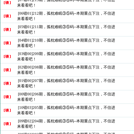
来看看吧！
[06错01]212期，孤枕难眠③⑤码--本期重点下注，不信进
来看看吧！
[05错01]211期，孤枕难眠③⑤码--本期重点下注，不信进
来看看吧！
[04错01]210期，孤枕难眠③⑤码--本期重点下注，不信进
来看看吧！
[03错00]209期，孤枕难眠③⑤码--本期重点下注，不信进
来看看吧！
[02错00]208期，孤枕难眠③⑤码--本期重点下注，不信进
来看看吧！
[01错00]207期，孤枕难眠③⑤码--本期重点下注，不信进
来看看吧！
[00错00]206期，孤枕难眠③⑤码--本期重点下注，不信进
来看看吧！
[10错03]205期，孤枕难眠③⑤码--本期重点下注，不信进
来看看吧！
[09错02]204期，孤枕难眠③⑤码--本期重点下注，不信进
来看看吧！