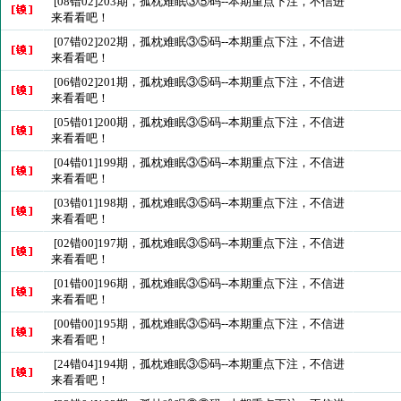
[08错02]203期，孤枕难眠③⑤码--本期重点下注，不信进
来看看吧！
[07错02]202期，孤枕难眠③⑤码--本期重点下注，不信进
来看看吧！
[06错02]201期，孤枕难眠③⑤码--本期重点下注，不信进
来看看吧！
[05错01]200期，孤枕难眠③⑤码--本期重点下注，不信进
来看看吧！
[04错01]199期，孤枕难眠③⑤码--本期重点下注，不信进
来看看吧！
[03错01]198期，孤枕难眠③⑤码--本期重点下注，不信进
来看看吧！
[02错00]197期，孤枕难眠③⑤码--本期重点下注，不信进
来看看吧！
[01错00]196期，孤枕难眠③⑤码--本期重点下注，不信进
来看看吧！
[00错00]195期，孤枕难眠③⑤码--本期重点下注，不信进
来看看吧！
[24错04]194期，孤枕难眠③⑤码--本期重点下注，不信进
来看看吧！