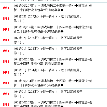
[06错00]207期：××调戏与撩二十四码中特××◆排雷法=创
新二十四码=没有包赢=只有稳赢赢◆
[08错02]《207期》⊙特一肖⊙｛｛敢下财富就属于
你！｝｝
[05错00]206期：××调戏与撩二十四码中特××◆排雷法=创
新二十四码=没有包赢=只有稳赢赢◆
[07错02]《206期》⊙特一肖⊙｛｛敢下财富就属于
你！｝｝
[06错01]《205期》⊙特一肖⊙｛｛敢下财富就属于
你！｝｝
[04错00]205期：××调戏与撩二十四码中特××◆排雷法=创
新二十四码=没有包赢=只有稳赢赢◆
[05错01]《204期》⊙特一肖⊙｛｛敢下财富就属于
你！｝｝
[03错00]204期：××调戏与撩二十四码中特××◆排雷法=创
新二十四码=没有包赢=只有稳赢赢◆
[04错01]《203期》⊙特一肖⊙｛｛敢下财富就属于
你！｝｝
[02错00]203期：××调戏与撩二十四码中特××◆排雷法=创
新二十四码=没有包赢=只有稳赢赢◆