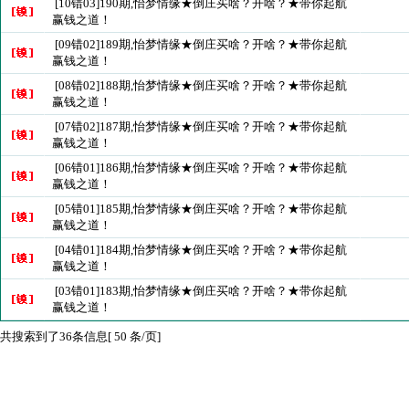
[10错03]190期,怡梦情缘★倒庄买啥？开啥？★带你起航
赢钱之道！
[09错02]189期,怡梦情缘★倒庄买啥？开啥？★带你起航
赢钱之道！
[08错02]188期,怡梦情缘★倒庄买啥？开啥？★带你起航
赢钱之道！
[07错02]187期,怡梦情缘★倒庄买啥？开啥？★带你起航
赢钱之道！
[06错01]186期,怡梦情缘★倒庄买啥？开啥？★带你起航
赢钱之道！
[05错01]185期,怡梦情缘★倒庄买啥？开啥？★带你起航
赢钱之道！
[04错01]184期,怡梦情缘★倒庄买啥？开啥？★带你起航
赢钱之道！
[03错01]183期,怡梦情缘★倒庄买啥？开啥？★带你起航
赢钱之道！
共搜索到了36条信息[ 50 条/页]