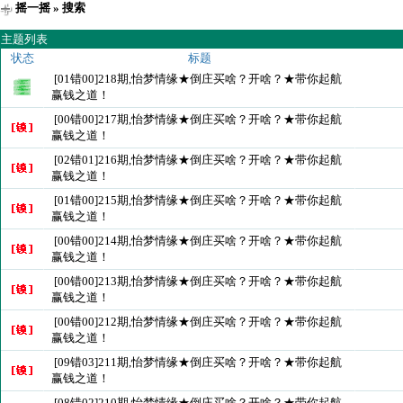
摇一摇
» 搜索
主题列表
状态
标题
[01错00]218期,怡梦情缘★倒庄买啥？开啥？★带你起航
赢钱之道！
[00错00]217期,怡梦情缘★倒庄买啥？开啥？★带你起航
赢钱之道！
[02错01]216期,怡梦情缘★倒庄买啥？开啥？★带你起航
赢钱之道！
[01错00]215期,怡梦情缘★倒庄买啥？开啥？★带你起航
赢钱之道！
[00错00]214期,怡梦情缘★倒庄买啥？开啥？★带你起航
赢钱之道！
[00错00]213期,怡梦情缘★倒庄买啥？开啥？★带你起航
赢钱之道！
[00错00]212期,怡梦情缘★倒庄买啥？开啥？★带你起航
赢钱之道！
[09错03]211期,怡梦情缘★倒庄买啥？开啥？★带你起航
赢钱之道！
[08错02]210期,怡梦情缘★倒庄买啥？开啥？★带你起航