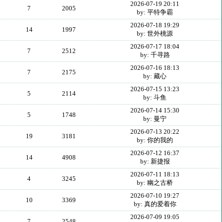
2026-07-19 20:11
7
2005
by: 平特争霸
2026-07-18 19:29
14
1997
by: 世外桃源
2026-07-17 18:04
7
2512
by: 千寻路
2026-07-16 18:13
7
2175
by: 藏心
2026-07-15 13:23
5
2114
by: 斗鱼
2026-07-14 15:30
5
1748
by: 曼宁
2026-07-13 20:22
19
3181
by: 你的我的
2026-07-12 16:37
14
4908
by: 新捷报
2026-07-11 18:13
4
3245
by: 幽之古桥
2026-07-10 19:27
10
3369
by: 真的爱着你
2026-07-09 19:05
7
2548