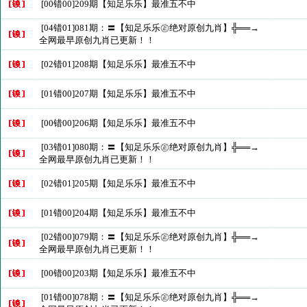
[00错00]209期【知足乐乐】最准五不中
[04错01]081期：〓【知足乐乐㊣绝对原创九肖】╬══→
全网最早原创九肖已更新！！
[02错01]208期【知足乐乐】最准五不中
[01错00]207期【知足乐乐】最准五不中
[00错00]206期【知足乐乐】最准五不中
[03错01]080期：〓【知足乐乐㊣绝对原创九肖】╬══→
全网最早原创九肖已更新！！
[02错01]205期【知足乐乐】最准五不中
[01错00]204期【知足乐乐】最准五不中
[02错00]079期：〓【知足乐乐㊣绝对原创九肖】╬══→
全网最早原创九肖已更新！！
[00错00]203期【知足乐乐】最准五不中
[01错00]078期：〓【知足乐乐㊣绝对原创九肖】╬══→