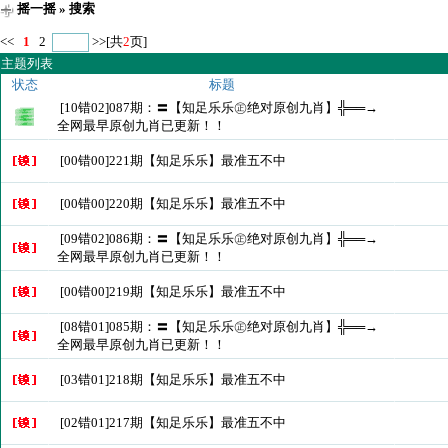
摇一摇
» 搜索
<<
1
2
>>
[共
2
页]
主题列表
状态
标题
[10错02]087期：〓【知足乐乐㊣绝对原创九肖】╬══→
全网最早原创九肖已更新！！
[00错00]221期【知足乐乐】最准五不中
[00错00]220期【知足乐乐】最准五不中
[09错02]086期：〓【知足乐乐㊣绝对原创九肖】╬══→
全网最早原创九肖已更新！！
[00错00]219期【知足乐乐】最准五不中
[08错01]085期：〓【知足乐乐㊣绝对原创九肖】╬══→
全网最早原创九肖已更新！！
[03错01]218期【知足乐乐】最准五不中
[02错01]217期【知足乐乐】最准五不中