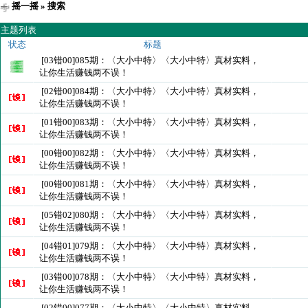
摇一摇
» 搜索
主题列表
状态
标题
[03错00]085期：〈大小中特〉〈大小中特〉真材实料，
让你生活赚钱两不误！
[02错00]084期：〈大小中特〉〈大小中特〉真材实料，
让你生活赚钱两不误！
[01错00]083期：〈大小中特〉〈大小中特〉真材实料，
让你生活赚钱两不误！
[00错00]082期：〈大小中特〉〈大小中特〉真材实料，
让你生活赚钱两不误！
[00错00]081期：〈大小中特〉〈大小中特〉真材实料，
让你生活赚钱两不误！
[05错02]080期：〈大小中特〉〈大小中特〉真材实料，
让你生活赚钱两不误！
[04错01]079期：〈大小中特〉〈大小中特〉真材实料，
让你生活赚钱两不误！
[03错00]078期：〈大小中特〉〈大小中特〉真材实料，
让你生活赚钱两不误！
[02错00]077期：〈大小中特〉〈大小中特〉真材实料，