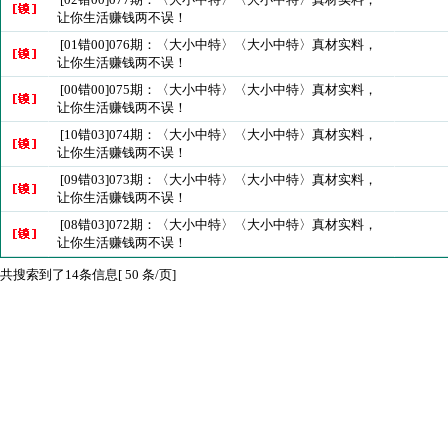
让你生活赚钱两不误！
[01错00]076期：〈大小中特〉〈大小中特〉真材实料，
让你生活赚钱两不误！
[00错00]075期：〈大小中特〉〈大小中特〉真材实料，
让你生活赚钱两不误！
[10错03]074期：〈大小中特〉〈大小中特〉真材实料，
让你生活赚钱两不误！
[09错03]073期：〈大小中特〉〈大小中特〉真材实料，
让你生活赚钱两不误！
[08错03]072期：〈大小中特〉〈大小中特〉真材实料，
让你生活赚钱两不误！
共搜索到了14条信息[ 50 条/页]