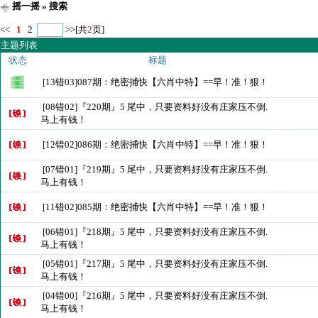
摇一摇
» 搜索
<<
1
2
>>
[共
2
页]
主题列表
状态
标题
[13错03]087期：绝密捕快【六肖中特】==早！准！狠！
[08错02]『220期』5 尾中，只要资料好没有庄家压不倒.
马上有钱！
[12错02]086期：绝密捕快【六肖中特】==早！准！狠！
[07错01]『219期』5 尾中，只要资料好没有庄家压不倒.
马上有钱！
[11错02]085期：绝密捕快【六肖中特】==早！准！狠！
[06错01]『218期』5 尾中，只要资料好没有庄家压不倒.
马上有钱！
[05错01]『217期』5 尾中，只要资料好没有庄家压不倒.
马上有钱！
[04错00]『216期』5 尾中，只要资料好没有庄家压不倒.
马上有钱！