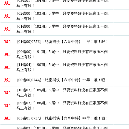
[03错01]『194期』5 尾中，只要资料好没有庄家压不倒.
马上有钱！
[02错00]『193期』5 尾中，只要资料好没有庄家压不倒.
马上有钱！
[01错00]『192期』5 尾中，只要资料好没有庄家压不倒.
马上有钱！
[01错00]075期：绝密捕快【六肖中特】==早！准！狠！
[00错00]『191期』5 尾中，只要资料好没有庄家压不倒.
马上有钱！
[11错04]『190期』5 尾中，只要资料好没有庄家压不倒.
马上有钱！
[00错00]074期：绝密捕快【六肖中特】==早！准！狠！
[10错03]『189期』5 尾中，只要资料好没有庄家压不倒.
马上有钱！
[09错03]『188期』5 尾中，只要资料好没有庄家压不倒.
马上有钱！
[03错01]073期：绝密捕快【六肖中特】==早！准！狠！
[08错03]『187期』5 尾中，只要资料好没有庄家压不倒.