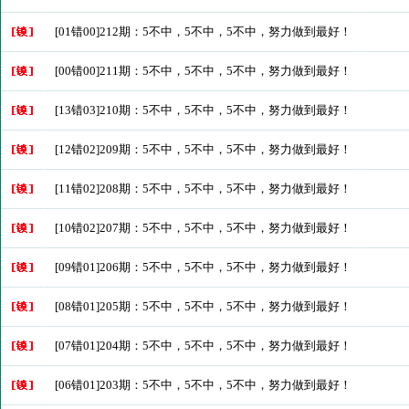
[01错00]212期：5不中，5不中，5不中，努力做到最好！
[00错00]211期：5不中，5不中，5不中，努力做到最好！
[13错03]210期：5不中，5不中，5不中，努力做到最好！
[12错02]209期：5不中，5不中，5不中，努力做到最好！
[11错02]208期：5不中，5不中，5不中，努力做到最好！
[10错02]207期：5不中，5不中，5不中，努力做到最好！
[09错01]206期：5不中，5不中，5不中，努力做到最好！
[08错01]205期：5不中，5不中，5不中，努力做到最好！
[07错01]204期：5不中，5不中，5不中，努力做到最好！
[06错01]203期：5不中，5不中，5不中，努力做到最好！