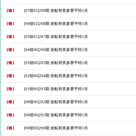
[07错02]209期:发帖有奖参赛平特1肖
[06错02]208期:发帖有奖参赛平特1肖
[05错01]207期:发帖有奖参赛平特1肖
[04错00]206期:发帖有奖参赛平特1肖
[03错00]205期:发帖有奖参赛平特1肖
[02错00]204期:发帖有奖参赛平特1肖
[01错00]203期:发帖有奖参赛平特1肖
[00错00]202期:发帖有奖参赛平特1肖
[00错00]201期:发帖有奖参赛平特1肖
[00错00]200期:发帖有奖参赛平特1肖