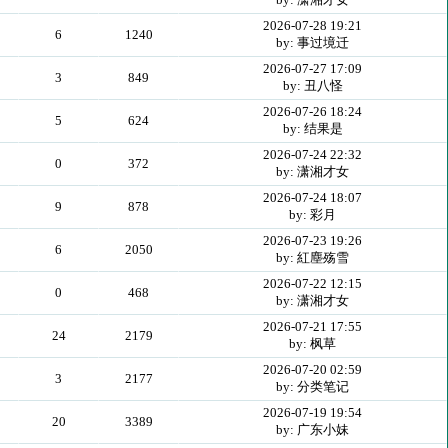
2026-07-28 19:21
6
1240
by: 事过境迁
2026-07-27 17:09
3
849
by: 丑八怪
2026-07-26 18:24
5
624
by: 结果是
2026-07-24 22:32
0
372
by: 潇湘才女
2026-07-24 18:07
9
878
by: 彩月
2026-07-23 19:26
6
2050
by: 紅塵殇雪
2026-07-22 12:15
0
468
by: 潇湘才女
2026-07-21 17:55
24
2179
by: 枫草
2026-07-20 02:59
3
2177
by: 分类笔记
2026-07-19 19:54
20
3389
by: 广东小妹