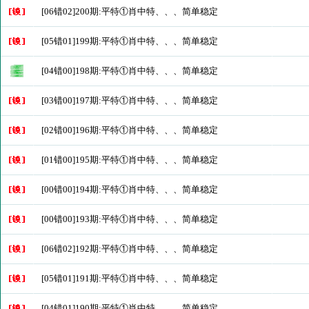
[06错02]200期:平特①肖中特、、、简单稳定
[05错01]199期:平特①肖中特、、、简单稳定
[04错00]198期:平特①肖中特、、、简单稳定
[03错00]197期:平特①肖中特、、、简单稳定
[02错00]196期:平特①肖中特、、、简单稳定
[01错00]195期:平特①肖中特、、、简单稳定
[00错00]194期:平特①肖中特、、、简单稳定
[00错00]193期:平特①肖中特、、、简单稳定
[06错02]192期:平特①肖中特、、、简单稳定
[05错01]191期:平特①肖中特、、、简单稳定
[04错01]190期:平特①肖中特、、、简单稳定