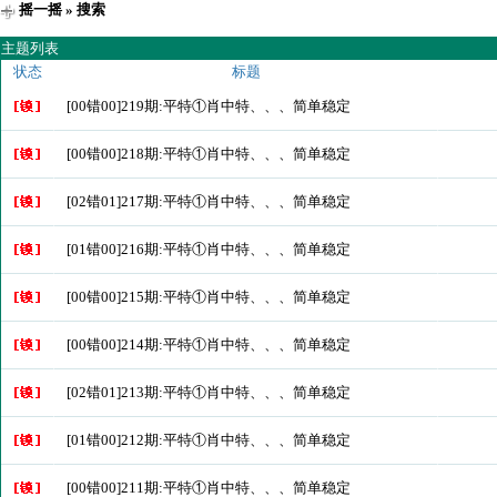
摇一摇
» 搜索
主题列表
状态
标题
[00错00]219期:平特①肖中特、、、简单稳定
[00错00]218期:平特①肖中特、、、简单稳定
[02错01]217期:平特①肖中特、、、简单稳定
[01错00]216期:平特①肖中特、、、简单稳定
[00错00]215期:平特①肖中特、、、简单稳定
[00错00]214期:平特①肖中特、、、简单稳定
[02错01]213期:平特①肖中特、、、简单稳定
[01错00]212期:平特①肖中特、、、简单稳定
[00错00]211期:平特①肖中特、、、简单稳定