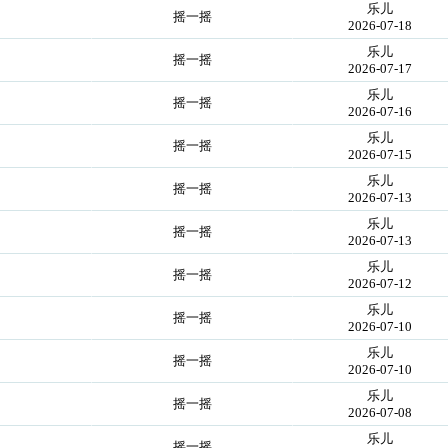
乐儿
摇一摇
2026-07-18
乐儿
摇一摇
2026-07-17
乐儿
摇一摇
2026-07-16
乐儿
摇一摇
2026-07-15
乐儿
摇一摇
2026-07-13
乐儿
摇一摇
2026-07-13
乐儿
摇一摇
2026-07-12
乐儿
摇一摇
2026-07-10
乐儿
摇一摇
2026-07-10
乐儿
摇一摇
2026-07-08
乐儿
摇一摇