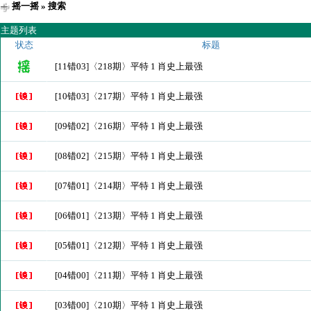
摇一摇
» 搜索
主题列表
状态
标题
[11错03]〈218期〉平特 1 肖史上最强
[10错03]〈217期〉平特 1 肖史上最强
[09错02]〈216期〉平特 1 肖史上最强
[08错02]〈215期〉平特 1 肖史上最强
[07错01]〈214期〉平特 1 肖史上最强
[06错01]〈213期〉平特 1 肖史上最强
[05错01]〈212期〉平特 1 肖史上最强
[04错00]〈211期〉平特 1 肖史上最强
[03错00]〈210期〉平特 1 肖史上最强