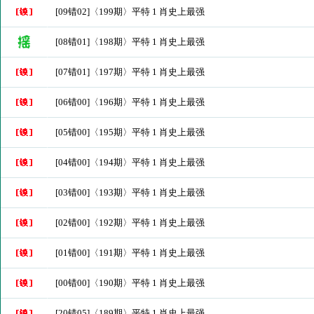
[09错02]〈199期〉平特 1 肖史上最强
[08错01]〈198期〉平特 1 肖史上最强
[07错01]〈197期〉平特 1 肖史上最强
[06错00]〈196期〉平特 1 肖史上最强
[05错00]〈195期〉平特 1 肖史上最强
[04错00]〈194期〉平特 1 肖史上最强
[03错00]〈193期〉平特 1 肖史上最强
[02错00]〈192期〉平特 1 肖史上最强
[01错00]〈191期〉平特 1 肖史上最强
[00错00]〈190期〉平特 1 肖史上最强
[20错05]〈189期〉平特 1 肖史上最强