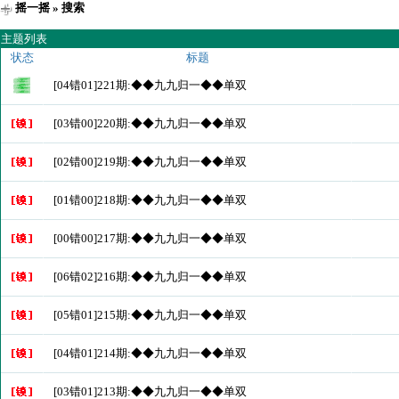
摇一摇
» 搜索
主题列表
状态
标题
[04错01]221期:◆◆九九归一◆◆单双
[03错00]220期:◆◆九九归一◆◆单双
[02错00]219期:◆◆九九归一◆◆单双
[01错00]218期:◆◆九九归一◆◆单双
[00错00]217期:◆◆九九归一◆◆单双
[06错02]216期:◆◆九九归一◆◆单双
[05错01]215期:◆◆九九归一◆◆单双
[04错01]214期:◆◆九九归一◆◆单双
[03错01]213期:◆◆九九归一◆◆单双