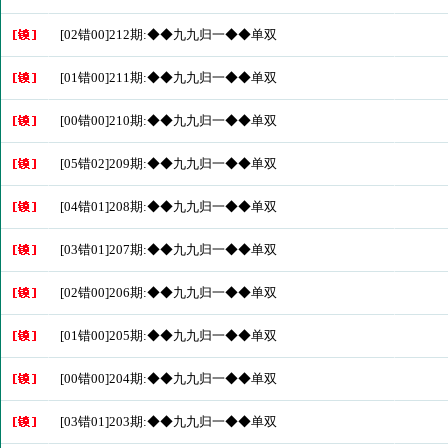
[02错00]212期:◆◆九九归一◆◆单双
[01错00]211期:◆◆九九归一◆◆单双
[00错00]210期:◆◆九九归一◆◆单双
[05错02]209期:◆◆九九归一◆◆单双
[04错01]208期:◆◆九九归一◆◆单双
[03错01]207期:◆◆九九归一◆◆单双
[02错00]206期:◆◆九九归一◆◆单双
[01错00]205期:◆◆九九归一◆◆单双
[00错00]204期:◆◆九九归一◆◆单双
[03错01]203期:◆◆九九归一◆◆单双