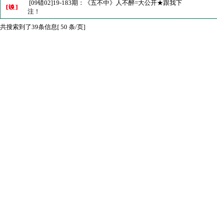
[09错02]19-183期：《五不中》人不醉=大公开★跟我下
注！
共搜索到了39条信息[ 50 条/页]