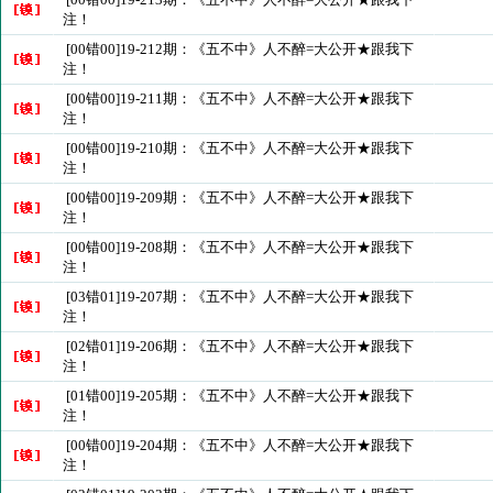
注！
[00错00]19-212期：《五不中》人不醉=大公开★跟我下
注！
[00错00]19-211期：《五不中》人不醉=大公开★跟我下
注！
[00错00]19-210期：《五不中》人不醉=大公开★跟我下
注！
[00错00]19-209期：《五不中》人不醉=大公开★跟我下
注！
[00错00]19-208期：《五不中》人不醉=大公开★跟我下
注！
[03错01]19-207期：《五不中》人不醉=大公开★跟我下
注！
[02错01]19-206期：《五不中》人不醉=大公开★跟我下
注！
[01错00]19-205期：《五不中》人不醉=大公开★跟我下
注！
[00错00]19-204期：《五不中》人不醉=大公开★跟我下
注！