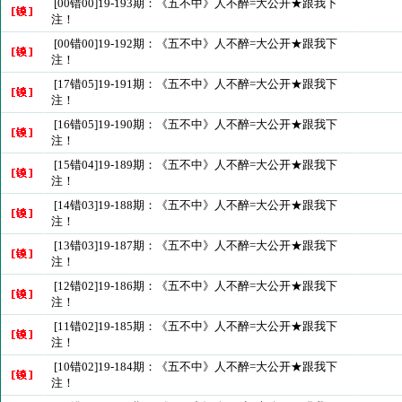
[00错00]19-193期：《五不中》人不醉=大公开★跟我下
注！
[00错00]19-192期：《五不中》人不醉=大公开★跟我下
注！
[17错05]19-191期：《五不中》人不醉=大公开★跟我下
注！
[16错05]19-190期：《五不中》人不醉=大公开★跟我下
注！
[15错04]19-189期：《五不中》人不醉=大公开★跟我下
注！
[14错03]19-188期：《五不中》人不醉=大公开★跟我下
注！
[13错03]19-187期：《五不中》人不醉=大公开★跟我下
注！
[12错02]19-186期：《五不中》人不醉=大公开★跟我下
注！
[11错02]19-185期：《五不中》人不醉=大公开★跟我下
注！
[10错02]19-184期：《五不中》人不醉=大公开★跟我下
注！