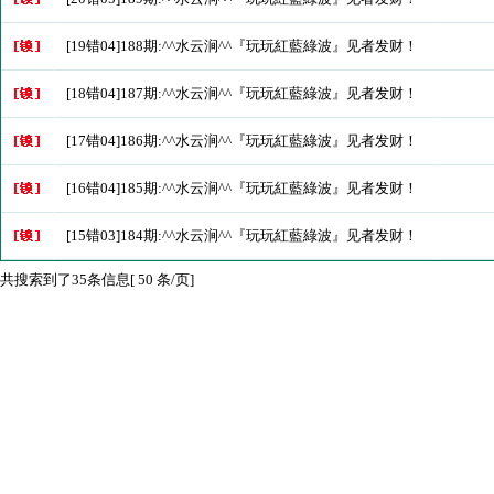
[19错04]188期:^^水云涧^^『玩玩紅藍綠波』见者发财！
[18错04]187期:^^水云涧^^『玩玩紅藍綠波』见者发财！
[17错04]186期:^^水云涧^^『玩玩紅藍綠波』见者发财！
[16错04]185期:^^水云涧^^『玩玩紅藍綠波』见者发财！
[15错03]184期:^^水云涧^^『玩玩紅藍綠波』见者发财！
共搜索到了35条信息[ 50 条/页]