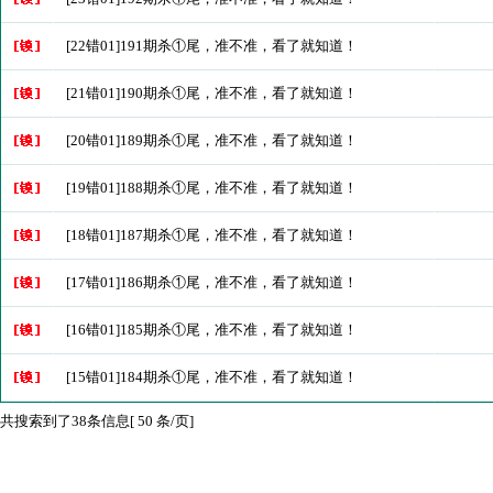
[22错01]191期杀①尾，准不准，看了就知道！
[21错01]190期杀①尾，准不准，看了就知道！
[20错01]189期杀①尾，准不准，看了就知道！
[19错01]188期杀①尾，准不准，看了就知道！
[18错01]187期杀①尾，准不准，看了就知道！
[17错01]186期杀①尾，准不准，看了就知道！
[16错01]185期杀①尾，准不准，看了就知道！
[15错01]184期杀①尾，准不准，看了就知道！
共搜索到了38条信息[ 50 条/页]