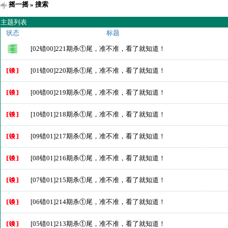
摇一摇
» 搜索
主题列表
状态
标题
[02错00]221期杀①尾，准不准，看了就知道！
[01错00]220期杀①尾，准不准，看了就知道！
[00错00]219期杀①尾，准不准，看了就知道！
[10错01]218期杀①尾，准不准，看了就知道！
[09错01]217期杀①尾，准不准，看了就知道！
[08错01]216期杀①尾，准不准，看了就知道！
[07错01]215期杀①尾，准不准，看了就知道！
[06错01]214期杀①尾，准不准，看了就知道！
[05错01]213期杀①尾，准不准，看了就知道！