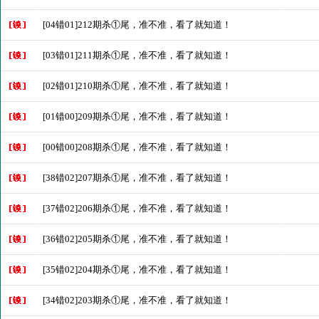
[04错01]212期杀①尾，准不准，看了就知道！
[03错01]211期杀①尾，准不准，看了就知道！
[02错01]210期杀①尾，准不准，看了就知道！
[01错00]209期杀①尾，准不准，看了就知道！
[00错00]208期杀①尾，准不准，看了就知道！
[38错02]207期杀①尾，准不准，看了就知道！
[37错02]206期杀①尾，准不准，看了就知道！
[36错02]205期杀①尾，准不准，看了就知道！
[35错02]204期杀①尾，准不准，看了就知道！
[34错02]203期杀①尾，准不准，看了就知道！