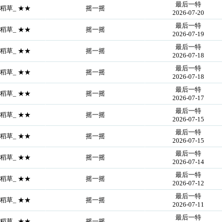
最后一特
稻草_ ★★
摇一摇
2026-07-20
最后一特
稻草_ ★★
摇一摇
2026-07-19
最后一特
稻草_ ★★
摇一摇
2026-07-18
最后一特
稻草_ ★★
摇一摇
2026-07-18
最后一特
稻草_ ★★
摇一摇
2026-07-17
最后一特
稻草_ ★★
摇一摇
2026-07-15
最后一特
稻草_ ★★
摇一摇
2026-07-15
最后一特
稻草_ ★★
摇一摇
2026-07-14
最后一特
稻草_ ★★
摇一摇
2026-07-12
最后一特
稻草_ ★★
摇一摇
2026-07-11
最后一特
稻草_ ★★
摇一摇