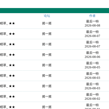
论坛
作者
最后一特
稻草_ ★★
摇一摇
2026-08-08
最后一特
稻草_ ★★
摇一摇
2026-08-07
最后一特
稻草_ ★★
摇一摇
2026-08-07
最后一特
稻草_ ★★
摇一摇
2026-08-06
最后一特
稻草_ ★★
摇一摇
2026-08-05
最后一特
稻草_ ★★
摇一摇
2026-08-03
最后一特
稻草_ ★★
摇一摇
2026-08-03
最后一特
稻草_ ★★
摇一摇
2026-08-02
最后一特
稻草_ ★★
摇一摇