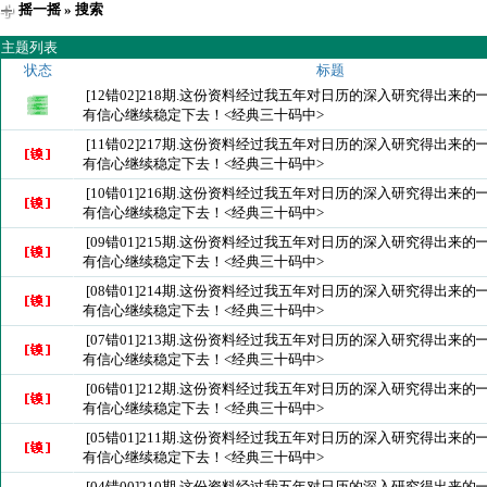
摇一摇
» 搜索
主题列表
状态
标题
[12错02]218期.这份资料经过我五年对日历的深入研究得出来
有信心继续稳定下去！<经典三十码中>
[11错02]217期.这份资料经过我五年对日历的深入研究得出来
有信心继续稳定下去！<经典三十码中>
[10错01]216期.这份资料经过我五年对日历的深入研究得出来
有信心继续稳定下去！<经典三十码中>
[09错01]215期.这份资料经过我五年对日历的深入研究得出来
有信心继续稳定下去！<经典三十码中>
[08错01]214期.这份资料经过我五年对日历的深入研究得出来
有信心继续稳定下去！<经典三十码中>
[07错01]213期.这份资料经过我五年对日历的深入研究得出来
有信心继续稳定下去！<经典三十码中>
[06错01]212期.这份资料经过我五年对日历的深入研究得出来
有信心继续稳定下去！<经典三十码中>
[05错01]211期.这份资料经过我五年对日历的深入研究得出来
有信心继续稳定下去！<经典三十码中>
[04错00]210期.这份资料经过我五年对日历的深入研究得出来