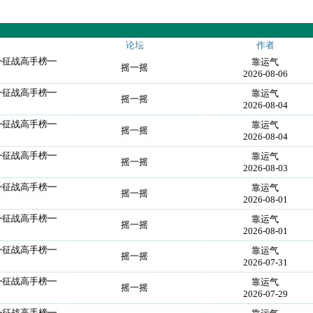
论坛
作者
的━征战高手榜━
靠运气
摇一摇
2026-08-06
的━征战高手榜━
靠运气
摇一摇
2026-08-04
的━征战高手榜━
靠运气
摇一摇
2026-08-04
的━征战高手榜━
靠运气
摇一摇
2026-08-03
的━征战高手榜━
靠运气
摇一摇
2026-08-01
的━征战高手榜━
靠运气
摇一摇
2026-08-01
的━征战高手榜━
靠运气
摇一摇
2026-07-31
的━征战高手榜━
靠运气
摇一摇
2026-07-29
的━征战高手榜━