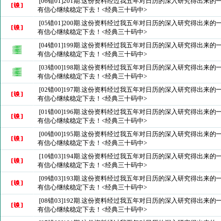
[06错01]201期.这份资料经过我五年对日历的深入研究得出来
有信心继续稳定下去！<经典三十码中>
[05错01]200期.这份资料经过我五年对日历的深入研究得出来
有信心继续稳定下去！<经典三十码中>
[04错01]199期.这份资料经过我五年对日历的深入研究得出来
有信心继续稳定下去！<经典三十码中>
[03错00]198期.这份资料经过我五年对日历的深入研究得出来
有信心继续稳定下去！<经典三十码中>
[02错00]197期.这份资料经过我五年对日历的深入研究得出来
有信心继续稳定下去！<经典三十码中>
[01错00]196期.这份资料经过我五年对日历的深入研究得出来
有信心继续稳定下去！<经典三十码中>
[00错00]195期.这份资料经过我五年对日历的深入研究得出来
有信心继续稳定下去！<经典三十码中>
[10错03]194期.这份资料经过我五年对日历的深入研究得出来
有信心继续稳定下去！<经典三十码中>
[09错03]193期.这份资料经过我五年对日历的深入研究得出来
有信心继续稳定下去！<经典三十码中>
[08错03]192期.这份资料经过我五年对日历的深入研究得出来
有信心继续稳定下去！<经典三十码中>