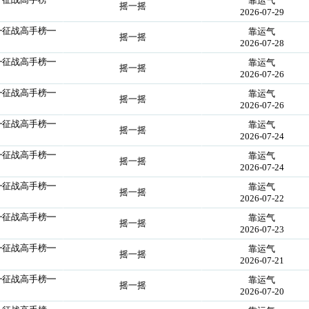
靠运气
摇一摇
2026-07-29
的━征战高手榜━
靠运气
摇一摇
2026-07-28
的━征战高手榜━
靠运气
摇一摇
2026-07-26
的━征战高手榜━
靠运气
摇一摇
2026-07-26
的━征战高手榜━
靠运气
摇一摇
2026-07-24
的━征战高手榜━
靠运气
摇一摇
2026-07-24
的━征战高手榜━
靠运气
摇一摇
2026-07-22
的━征战高手榜━
靠运气
摇一摇
2026-07-23
的━征战高手榜━
靠运气
摇一摇
2026-07-21
的━征战高手榜━
靠运气
摇一摇
2026-07-20