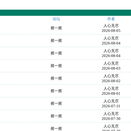
论坛
作者
人心无尽
摇一摇
2026-08-05
人心无尽
摇一摇
2026-08-04
人心无尽
摇一摇
2026-08-04
人心无尽
摇一摇
2026-08-03
人心无尽
摇一摇
2026-08-02
人心无尽
摇一摇
2026-08-01
人心无尽
摇一摇
2026-07-31
人心无尽
摇一摇
2026-07-30
人心无尽
摇一摇