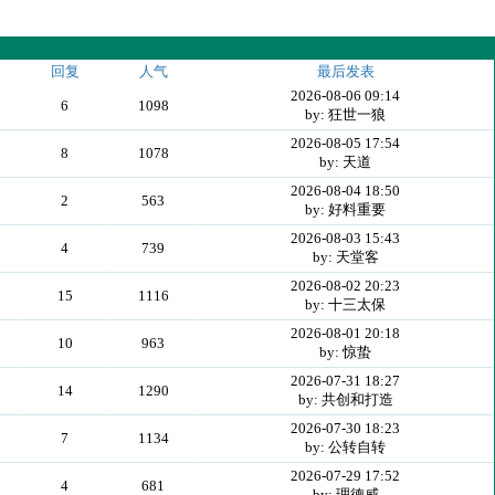
回复
人气
最后发表
2026-08-06 09:14
6
1098
by: 狂世一狼
2026-08-05 17:54
8
1078
by: 天道
2026-08-04 18:50
2
563
by: 好料重要
2026-08-03 15:43
4
739
by: 天堂客
2026-08-02 20:23
15
1116
by: 十三太保
2026-08-01 20:18
10
963
by: 惊蛰
2026-07-31 18:27
14
1290
by: 共创和打造
2026-07-30 18:23
7
1134
by: 公转自转
2026-07-29 17:52
4
681
by: 理德威