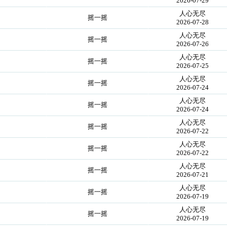
2026-07-29
人心无尽
摇一摇
2026-07-28
人心无尽
摇一摇
2026-07-26
人心无尽
摇一摇
2026-07-25
人心无尽
摇一摇
2026-07-24
人心无尽
摇一摇
2026-07-24
人心无尽
摇一摇
2026-07-22
人心无尽
摇一摇
2026-07-22
人心无尽
摇一摇
2026-07-21
人心无尽
摇一摇
2026-07-19
人心无尽
摇一摇
2026-07-19