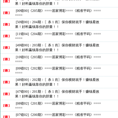
果！好料赢钱靠你的胆量！！
[00错00]《205期》====居家博彩====《精准平码》====
====
[50错00]﹛204期﹜〖杀 1 肖〗保你横财就手！赚钱看效
果！好料赢钱靠你的胆量！！
[11错04]《204期》====居家博彩====《精准平码》====
====
[49错00]﹛203期﹜〖杀 1 肖〗保你横财就手！赚钱看效
果！好料赢钱靠你的胆量！！
[10错03]《203期》====居家博彩====《精准平码》====
====
[09错02]《202期》====居家博彩====《精准平码》====
====
[48错00]﹛202期﹜〖杀 1 肖〗保你横财就手！赚钱看效
果！好料赢钱靠你的胆量！！
[47错00]﹛201期﹜〖杀 1 肖〗保你横财就手！赚钱看效
果！好料赢钱靠你的胆量！！
[08错02]《201期》====居家博彩====《精准平码》====
====
[07错02]《200期》====居家博彩====《精准平码》====