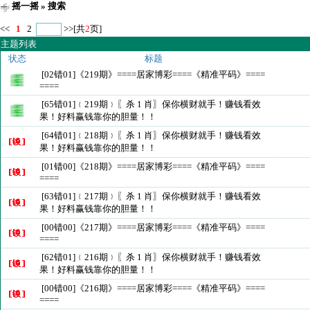
摇一摇
» 搜索
<<
1
2
>>
[共
2
页]
主题列表
状态
标题
[02错01]《219期》====居家博彩====《精准平码》====
====
[65错01]﹛219期﹜〖杀 1 肖〗保你横财就手！赚钱看效
果！好料赢钱靠你的胆量！！
[64错01]﹛218期﹜〖杀 1 肖〗保你横财就手！赚钱看效
果！好料赢钱靠你的胆量！！
[01错00]《218期》====居家博彩====《精准平码》====
====
[63错01]﹛217期﹜〖杀 1 肖〗保你横财就手！赚钱看效
果！好料赢钱靠你的胆量！！
[00错00]《217期》====居家博彩====《精准平码》====
====
[62错01]﹛216期﹜〖杀 1 肖〗保你横财就手！赚钱看效
果！好料赢钱靠你的胆量！！
[00错00]《216期》====居家博彩====《精准平码》====
====