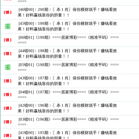
====
[46错00]﹛200期﹜〖杀 1 肖〗保你横财就手！赚钱看效
果！好料赢钱靠你的胆量！！
[45错00]﹛199期﹜〖杀 1 肖〗保你横财就手！赚钱看效
果！好料赢钱靠你的胆量！！
[06错01]《199期》====居家博彩====《精准平码》====
====
[44错00]﹛198期﹜〖杀 1 肖〗保你横财就手！赚钱看效
果！好料赢钱靠你的胆量！！
[05错01]《198期》====居家博彩====《精准平码》====
====
[43错00]﹛197期﹜〖杀 1 肖〗保你横财就手！赚钱看效
果！好料赢钱靠你的胆量！！
[04错01]《197期》====居家博彩====《精准平码》====
====
[42错00]﹛196期﹜〖杀 1 肖〗保你横财就手！赚钱看效
果！好料赢钱靠你的胆量！！
[03错01]《196期》====居家博彩====《精准平码》====
====
[41错00]﹛195期﹜〖杀 1 肖〗保你横财就手！赚钱看效
果！好料赢钱靠你的胆量！！