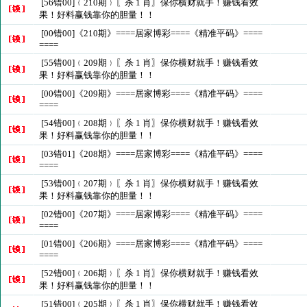
[56错00]﹛210期﹜〖杀 1 肖〗保你横财就手！赚钱看效
果！好料赢钱靠你的胆量！！
[00错00]《210期》====居家博彩====《精准平码》====
====
[55错00]﹛209期﹜〖杀 1 肖〗保你横财就手！赚钱看效
果！好料赢钱靠你的胆量！！
[00错00]《209期》====居家博彩====《精准平码》====
====
[54错00]﹛208期﹜〖杀 1 肖〗保你横财就手！赚钱看效
果！好料赢钱靠你的胆量！！
[03错01]《208期》====居家博彩====《精准平码》====
====
[53错00]﹛207期﹜〖杀 1 肖〗保你横财就手！赚钱看效
果！好料赢钱靠你的胆量！！
[02错00]《207期》====居家博彩====《精准平码》====
====
[01错00]《206期》====居家博彩====《精准平码》====
====
[52错00]﹛206期﹜〖杀 1 肖〗保你横财就手！赚钱看效
果！好料赢钱靠你的胆量！！
[51错00]﹛205期﹜〖杀 1 肖〗保你横财就手！赚钱看效