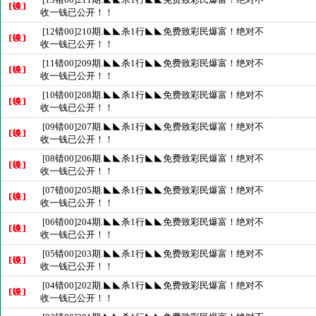
收一钱已公开！！
[12错00]210期.◣◣杀1行◣◣免费致彩民爆富！绝对不
收一钱已公开！！
[11错00]209期.◣◣杀1行◣◣免费致彩民爆富！绝对不
收一钱已公开！！
[10错00]208期.◣◣杀1行◣◣免费致彩民爆富！绝对不
收一钱已公开！！
[09错00]207期.◣◣杀1行◣◣免费致彩民爆富！绝对不
收一钱已公开！！
[08错00]206期.◣◣杀1行◣◣免费致彩民爆富！绝对不
收一钱已公开！！
[07错00]205期.◣◣杀1行◣◣免费致彩民爆富！绝对不
收一钱已公开！！
[06错00]204期.◣◣杀1行◣◣免费致彩民爆富！绝对不
收一钱已公开！！
[05错00]203期.◣◣杀1行◣◣免费致彩民爆富！绝对不
收一钱已公开！！
[04错00]202期.◣◣杀1行◣◣免费致彩民爆富！绝对不
收一钱已公开！！