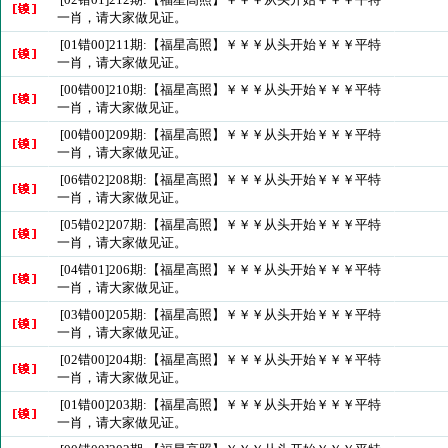
一肖，请大家做见证。
[01错00]211期:【福星高照】￥￥￥从头开始￥￥￥平特
一肖，请大家做见证。
[00错00]210期:【福星高照】￥￥￥从头开始￥￥￥平特
一肖，请大家做见证。
[00错00]209期:【福星高照】￥￥￥从头开始￥￥￥平特
一肖，请大家做见证。
[06错02]208期:【福星高照】￥￥￥从头开始￥￥￥平特
一肖，请大家做见证。
[05错02]207期:【福星高照】￥￥￥从头开始￥￥￥平特
一肖，请大家做见证。
[04错01]206期:【福星高照】￥￥￥从头开始￥￥￥平特
一肖，请大家做见证。
[03错00]205期:【福星高照】￥￥￥从头开始￥￥￥平特
一肖，请大家做见证。
[02错00]204期:【福星高照】￥￥￥从头开始￥￥￥平特
一肖，请大家做见证。
[01错00]203期:【福星高照】￥￥￥从头开始￥￥￥平特
一肖，请大家做见证。