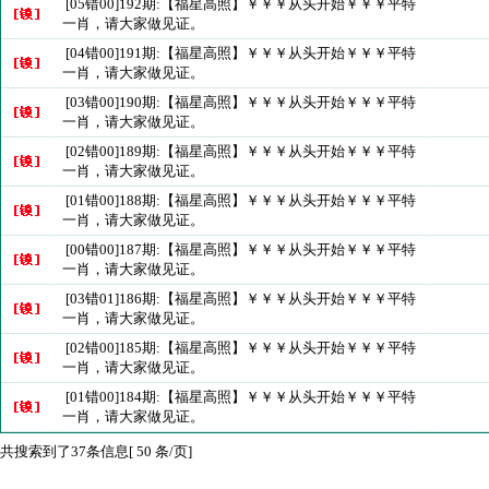
[05错00]192期:【福星高照】￥￥￥从头开始￥￥￥平特
一肖，请大家做见证。
[04错00]191期:【福星高照】￥￥￥从头开始￥￥￥平特
一肖，请大家做见证。
[03错00]190期:【福星高照】￥￥￥从头开始￥￥￥平特
一肖，请大家做见证。
[02错00]189期:【福星高照】￥￥￥从头开始￥￥￥平特
一肖，请大家做见证。
[01错00]188期:【福星高照】￥￥￥从头开始￥￥￥平特
一肖，请大家做见证。
[00错00]187期:【福星高照】￥￥￥从头开始￥￥￥平特
一肖，请大家做见证。
[03错01]186期:【福星高照】￥￥￥从头开始￥￥￥平特
一肖，请大家做见证。
[02错00]185期:【福星高照】￥￥￥从头开始￥￥￥平特
一肖，请大家做见证。
[01错00]184期:【福星高照】￥￥￥从头开始￥￥￥平特
一肖，请大家做见证。
共搜索到了37条信息[ 50 条/页]