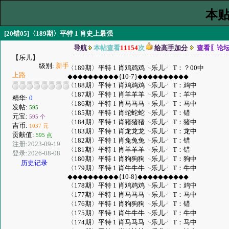
本贴
[20错05]〈189期〉平特 1 肖史上最强
导航
本帖查看
11154
次
给高手加分
查看〖论
【乐儿】
级别:
新手
〈189期〉平特 1 肖鸡鸡鸡╰乐儿╯ T：？00中
上路
◆◆◆◆◆◆◆◆◆◆{10-7}◆◆◆◆◆◆◆◆◆◆
〈188期〉平特 1 肖鸡鸡鸡╰乐儿╯ T：鸡中
〈187期〉平特 1 肖羊羊羊╰乐儿╯ T：羊中
精华:
0
〈186期〉平特 1 肖马马马╰乐儿╯ T：马中
发帖:
595
〈185期〉平特 1 肖蛇蛇蛇╰乐儿╯ T：错
元宝:
595 个
〈184期〉平特 1 肖猪猪猪╰乐儿╯ T：猪中
吉币:
1037 元
〈183期〉平特 1 肖龙龙龙╰乐儿╯ T：龙中
贡献值:
595 点
〈182期〉平特 1 肖兔兔兔╰乐儿╯ T：错
注册:2023-09-19
〈181期〉平特 1 肖羊羊羊╰乐儿╯ T：错
登录:2026-08-08
〈180期〉平特 1 肖狗狗狗╰乐儿╯ T：狗中
历史记录
〈179期〉平特 1 肖牛牛牛╰乐儿╯ T：牛中
◆◆◆◆◆◆◆◆◆◆{10-8}◆◆◆◆◆◆◆◆◆◆
〈178期〉平特 1 肖鸡鸡鸡╰乐儿╯ T：鸡中
〈177期〉平特 1 肖马马马╰乐儿╯ T：马中
〈176期〉平特 1 肖狗狗狗╰乐儿╯ T：错
〈175期〉平特 1 肖牛牛牛╰乐儿╯ T：牛中
〈174期〉平特 1 肖马马马╰乐儿╯ T：马中